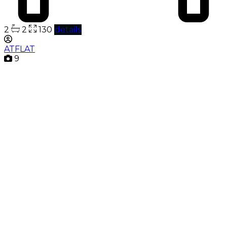
2
2
130
details
ATFLAT
9