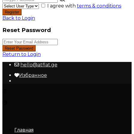
I agree with
terms & conditions
Register
Back to Login
Reset Password
Reset Password
Return to Login
hello@atflat.ge
Избранное
Главная