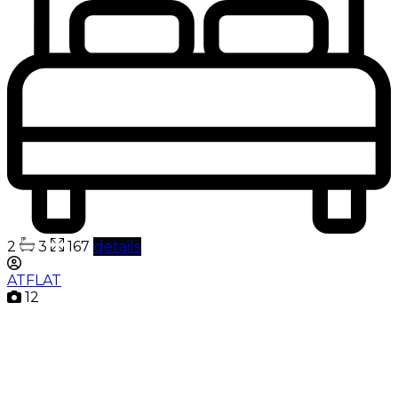
2
3
167
details
ATFLAT
12