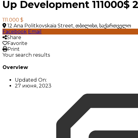
Up Development 111000$ 
111.000 $
12 Ana Politkovskaia Street, თბილისი, საქართველო
Facebook
Email
Share
Favorite
Print
Your search results
Overview
Updated On:
27 июня, 2023