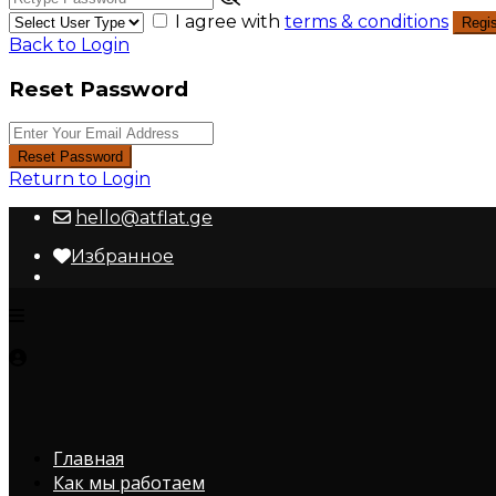
I agree with
terms & conditions
Regis
Back to Login
Reset Password
Reset Password
Return to Login
hello@atflat.ge
Избранное
Главная
Как мы работаем