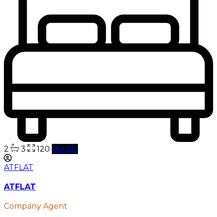
2
3
120
details
ATFLAT
ATFLAT
Company Agent