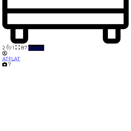
2
1
87
details
ATFLAT
7