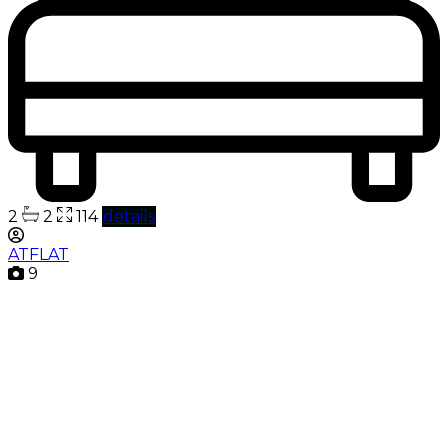
2
2
114
details
ATFLAT
9