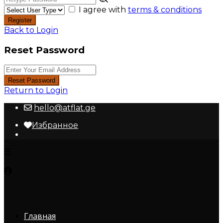
I agree with
terms & conditions
Register
Back to Login
Reset Password
Reset Password
Return to Login
hello@atflat.ge
Избранное
Главная