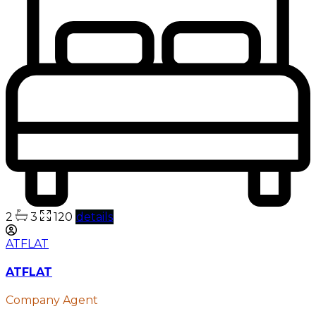
2
3
120
details
ATFLAT
ATFLAT
Company Agent