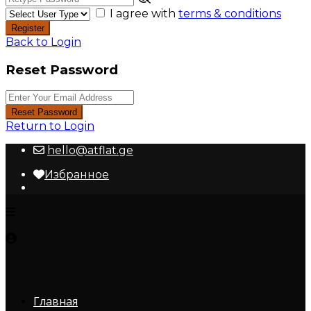
I agree with
terms & conditions
Register
Back to Login
Reset Password
Reset Password
Return to Login
hello@atflat.ge
Избранное
Главная