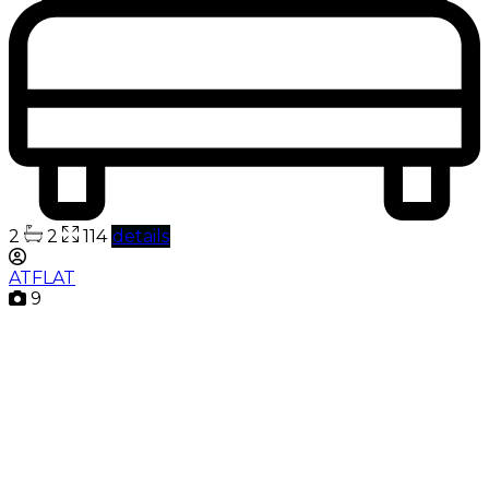
2
2
114
details
ATFLAT
9