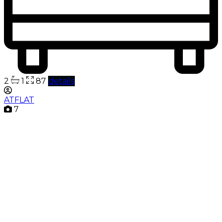
2
1
87
details
ATFLAT
7