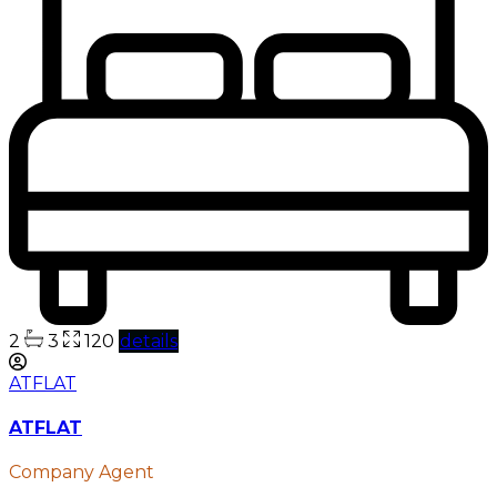
2
3
120
details
ATFLAT
ATFLAT
Company Agent