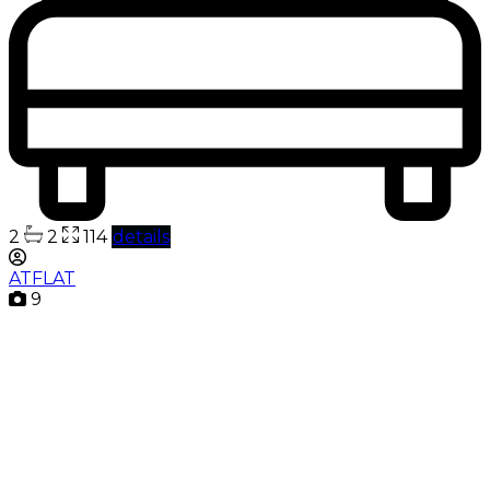
2
2
114
details
ATFLAT
9