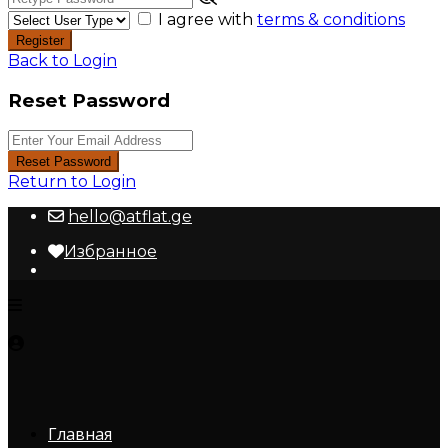
I agree with
terms & conditions
Register
Back to Login
Reset Password
Reset Password
Return to Login
hello@atflat.ge
Избранное
Главная