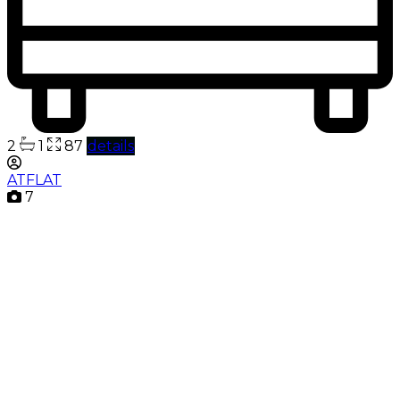
2
1
87
details
ATFLAT
7