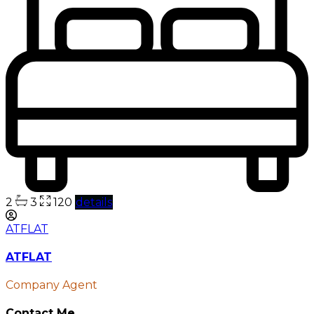
2
3
120
details
ATFLAT
ATFLAT
Company Agent
Contact Me