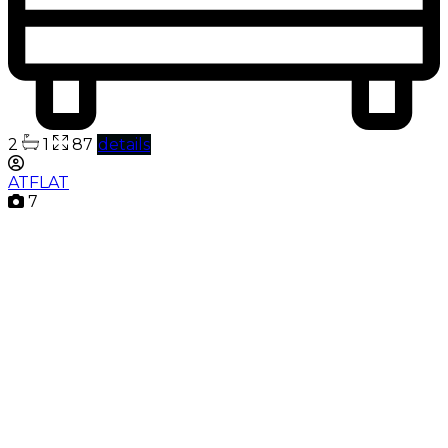
2
1
87
details
ATFLAT
7