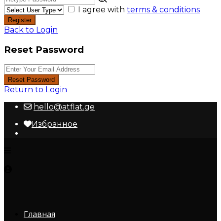
I agree with
terms & conditions
Register
Back to Login
Reset Password
Reset Password
Return to Login
hello@atflat.ge
Избранное
Главная