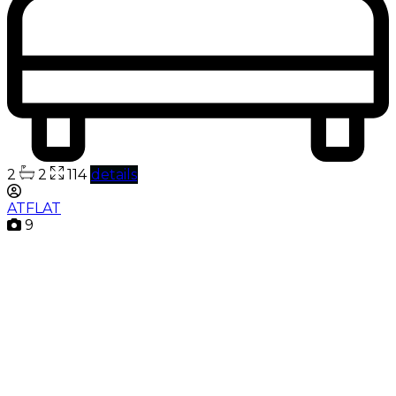
2
2
114
details
ATFLAT
9