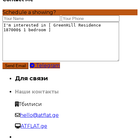
Schedule a showing?
Telegram
Для связи
Наши контакты
Тбилиси
hello@atflat.ge
ATFLAT.ge