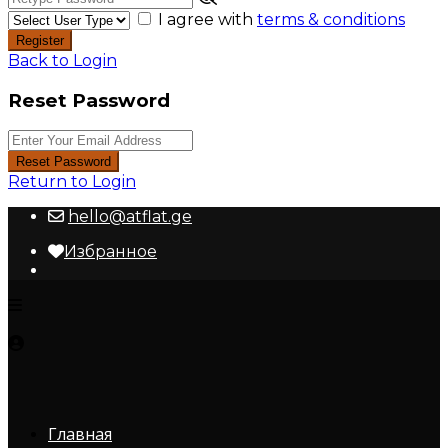
I agree with
terms & conditions
Register
Back to Login
Reset Password
Reset Password
Return to Login
hello@atflat.ge
Избранное
Главная