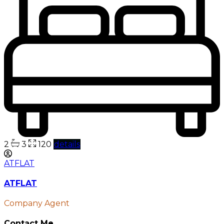
2
3
120
details
ATFLAT
ATFLAT
Company Agent
Contact Me