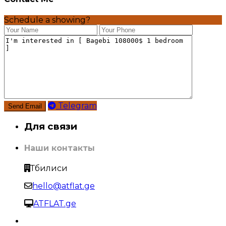
Schedule a showing?
Telegram
Для связи
Наши контакты
Тбилиси
hello@atflat.ge
ATFLAT.ge