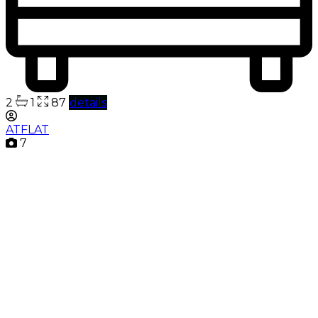
2
1
87
details
ATFLAT
7