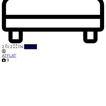
2
2
114
details
ATFLAT
9