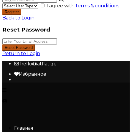
I agree with
terms & conditions
Register
Back to Login
Reset Password
Reset Password
Return to Login
hello@atflat.ge
Избранное
Главная