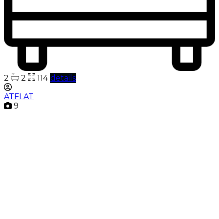
2
2
114
details
ATFLAT
9