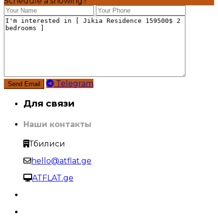
Schedule a showing?
Telegram
Для связи
Наши контакты
Тбилиси
hello@atflat.ge
ATFLAT.ge