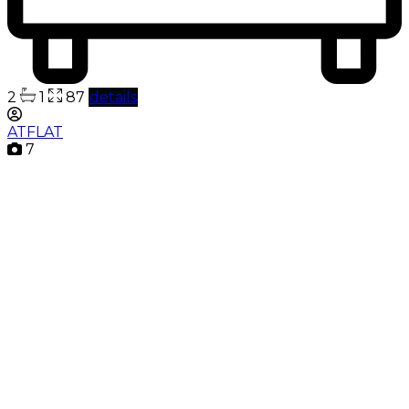
2
1
87
details
ATFLAT
7