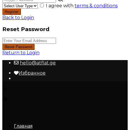
I agree with
terms & conditions
Register
Back to Login
Reset Password
Reset Password
Return to Login
hello@atflat.ge
Избранное
Главная