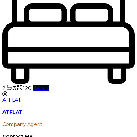
2
3
120
details
ATFLAT
ATFLAT
Company Agent
Contact Me