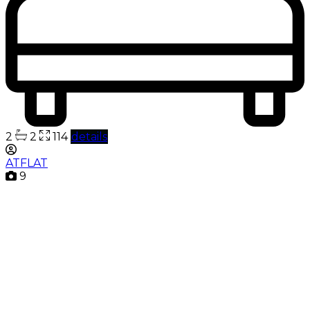
2
2
114
details
ATFLAT
9