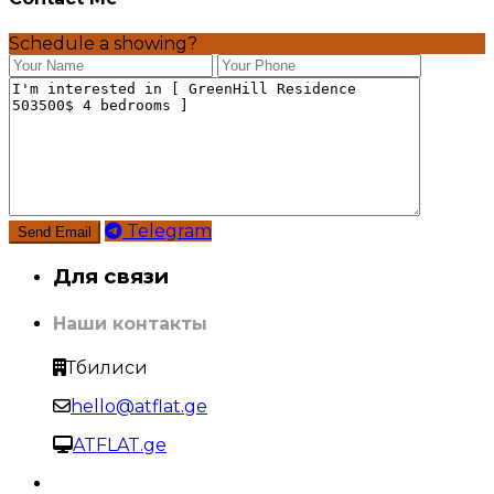
Schedule a showing?
Telegram
Для связи
Наши контакты
Тбилиси
hello@atflat.ge
ATFLAT.ge