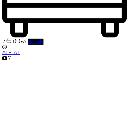
2
1
87
details
ATFLAT
7