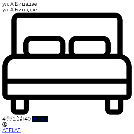
ул. А.Бицадзе
ул. А.Бицадзе
4
2
140
details
ATFLAT