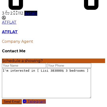
3
2
112
details
ATFLAT
ATFLAT
Company Agent
Contact Me
Schedule a showing?
Telegram