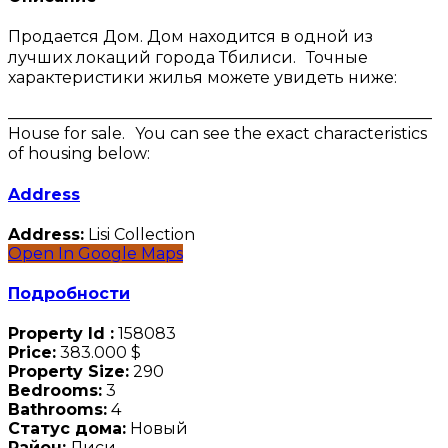
Продается Дом. Дом находится в одной из
лучших локаций города Тбилиси. Точные
характеристики жилья можете увидеть ниже:
_____________________________________________________
House for sale. You can see the exact characteristics
of housing below:
Address
Address:
Lisi Collection
Open In Google Maps
Подробности
Property Id :
158083
Price:
383.000 $
Property Size:
290
Bedrooms:
3
Bathrooms:
4
Статус дома:
Новый
Район:
Лиси