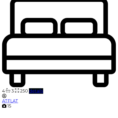
4
3
250
details
ATFLAT
15