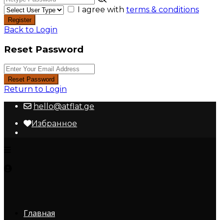
I agree with
terms & conditions
Register
Back to Login
Reset Password
Reset Password
Return to Login
hello@atflat.ge
Избранное
Главная