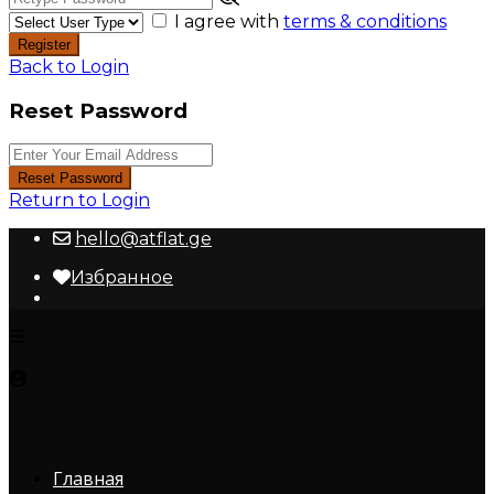
I agree with
terms & conditions
Register
Back to Login
Reset Password
Reset Password
Return to Login
hello@atflat.ge
Избранное
Главная