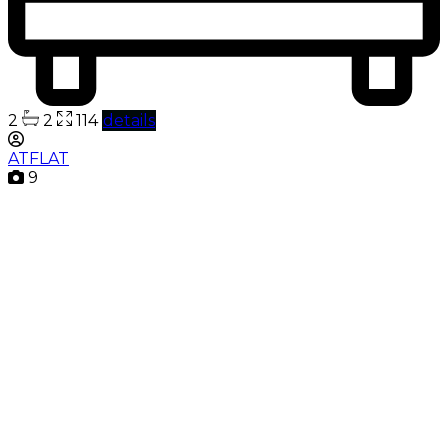
2
2
114
details
ATFLAT
9