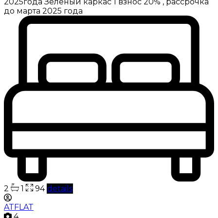
2025года Зелёный каркас 1 взнос 20% , рассрочка
до марта 2025 года
2
1
94
details
ATFLAT
4