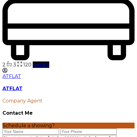
2
3
120
details
ATFLAT
ATFLAT
Company Agent
Contact Me
Schedule a showing?