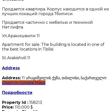
Продается квартира. Корпус находится в одной из
лучших локаций города Тбилиси.
Продается частично с мебелью и техникой
Нет лифта
Ул.Аракишвили 11
Apartment for sale. The building is located in one of
the best locations in Tbilisi
St.Arakishvili 11
Address
Address:
11 არაყიშვილის ქუჩა, თბილისი, საქართველო
Open In Google Maps
Подробности
Property Id :
158213
Price:
110.000 $