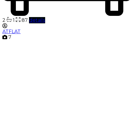
2
1
87
details
ATFLAT
7