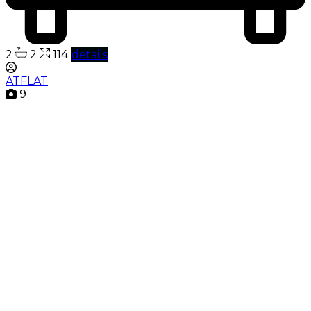
2
2
114
details
ATFLAT
9