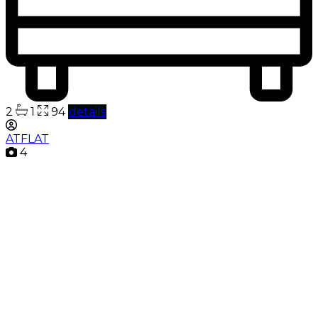
2
1
94
details
ATFLAT
4