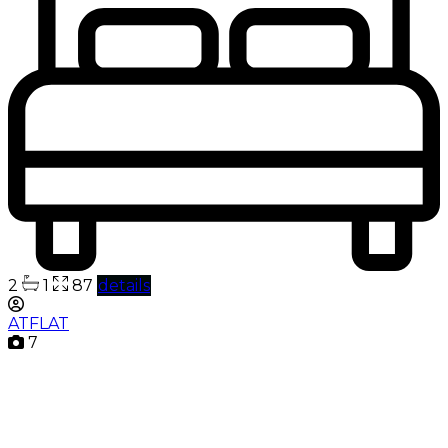
2
1
87
details
ATFLAT
7