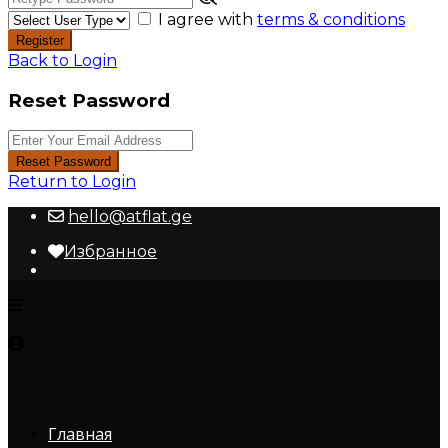
I agree with
terms & conditions
Register
Back to Login
Reset Password
Reset Password
Return to Login
hello@atflat.ge
Избранное
Главная