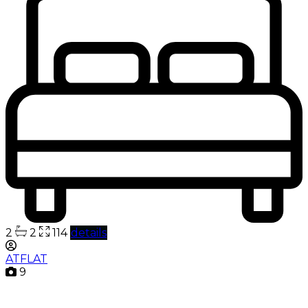
2
2
114
details
ATFLAT
9