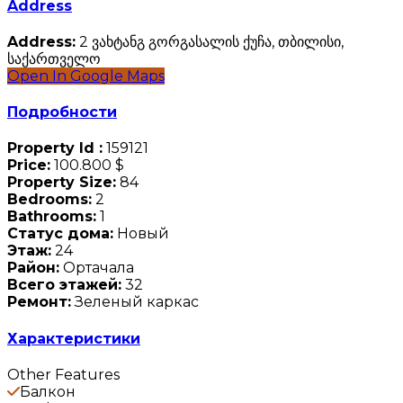
Address
Address:
2 ვახტანგ გორგასალის ქუჩა, თბილისი,
საქართველო
Open In Google Maps
Подробности
Property Id :
159121
Price:
100.800 $
Property Size:
84
Bedrooms:
2
Bathrooms:
1
Статус дома:
Новый
Этаж:
24
Район:
Ортачала
Всего этажей:
32
Ремонт:
Зеленый каркас
Характеристики
Other Features
Балкон