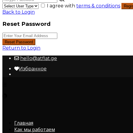
I agree with
terms & conditions
Regis
Back to Login
Reset Password
Reset Password
Return to Login
hello@atflat.ge
Избранное
Главная
Как мы работаем