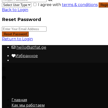
I agree with
terms & conditions
Regis
Back to Login
Reset Password
Reset Password
Return to Login
hello@atflat.ge
Избранное
Главная
Как мы работаем