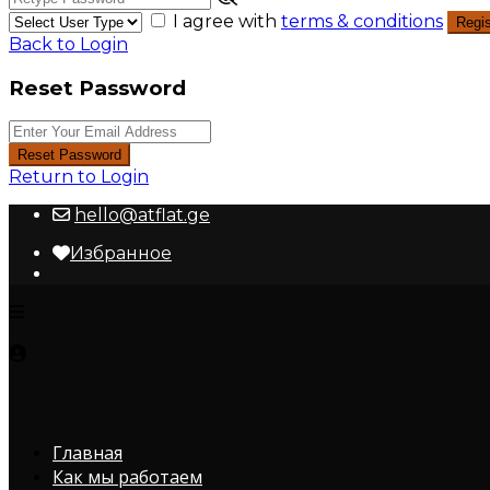
I agree with
terms & conditions
Regis
Back to Login
Reset Password
Reset Password
Return to Login
hello@atflat.ge
Избранное
Главная
Как мы работаем