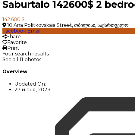
Saburtalo 142600$ 2 bedr
142.600 $
10 Ana Politkovskaia Street, თბილისი, საქართველო
Facebook
Email
Share
Favorite
Print
Your search results
See all 11 photos
Overview
Updated On:
27 июня, 2023