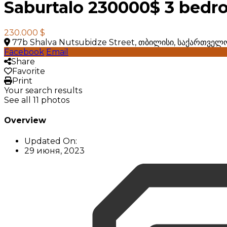
Saburtalo 230000$ 3 bed
230.000 $
77b Shalva Nutsubidze Street, თბილისი, საქართველ
Facebook
Email
Share
Favorite
Print
Your search results
See all 11 photos
Overview
Updated On:
29 июня, 2023