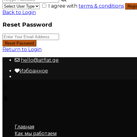
I agree with
terms & conditions
Regis
Back to Login
Reset Password
Reset Password
Return to Login
hello@atflat.ge
Избранное
Главная
Как мы работаем