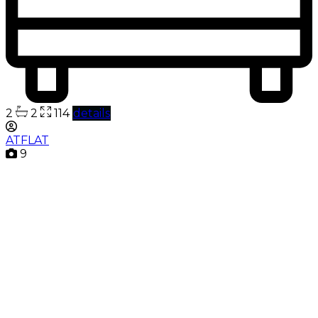
2
2
114
details
ATFLAT
9