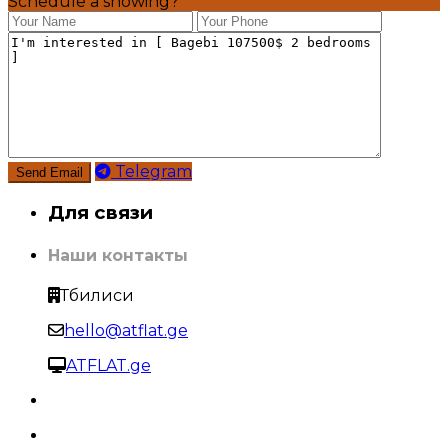
Schedule a showing?
Telegram
Для связи
Наши контакты
Тбилиси
hello@atflat.ge
ATFLAT.ge