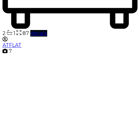
2
1
87
details
ATFLAT
7