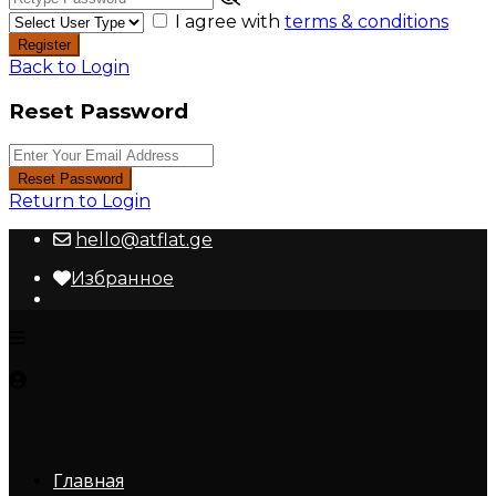
I agree with
terms & conditions
Register
Back to Login
Reset Password
Reset Password
Return to Login
hello@atflat.ge
Избранное
Главная