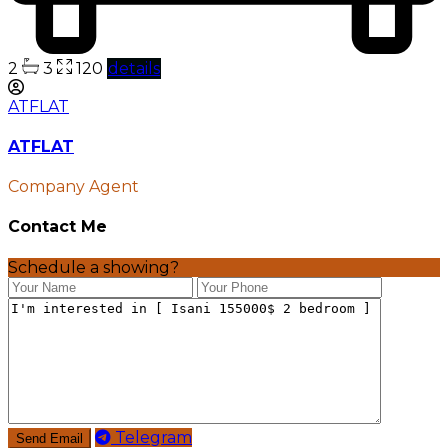
2
3
120
details
ATFLAT
ATFLAT
Company Agent
Contact Me
Schedule a showing?
Telegram