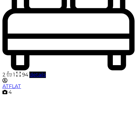
2
1
94
details
ATFLAT
4