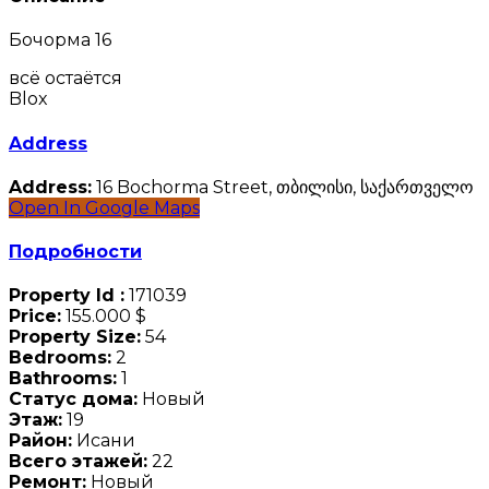
Бочорма 16
всё остаётся
Blox
Address
Address:
16 Bochorma Street, თბილისი, საქართველო
Open In Google Maps
Подробности
Property Id :
171039
Price:
155.000 $
Property Size:
54
Bedrooms:
2
Bathrooms:
1
Статус дома:
Новый
Этаж:
19
Район:
Исани
Всего этажей:
22
Ремонт:
Новый