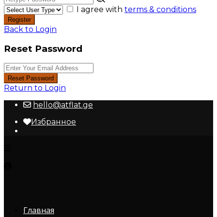
I agree with
terms & conditions
Register
Back to Login
Reset Password
Reset Password
Return to Login
hello@atflat.ge
Избранное
Главная