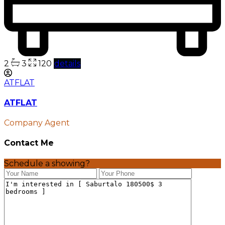
2
3
120
details
ATFLAT
ATFLAT
Company Agent
Contact Me
Schedule a showing?