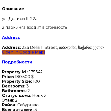
Описание
ул. Делиси II, 22а
2 паркинга входит в стоимость
Address
Address:
22a Delisi II Street, თბილისი, საქართველო
Open In Google Maps
Подробности
Property Id :
175342
Price:
180.500 $
Property Size:
100
Bedrooms:
3
Bathrooms:
2
Статус дома:
Новый
Этаж:
2
Район:
Сабуртало
Всего этажей:
3