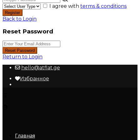
I agree with
terms & conditions
Register
Back to Login
Reset Password
Reset Password
Return to Login
hello@atflat.ge
Избранное
Главная