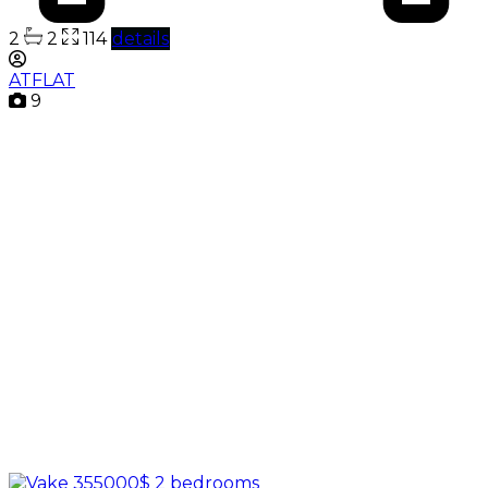
2
2
114
details
ATFLAT
9