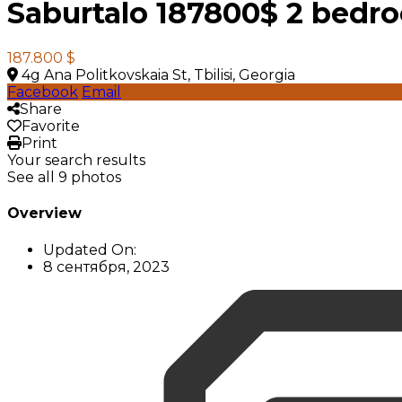
Saburtalo 187800$ 2 bedr
187.800 $
4g Ana Politkovskaia St, Tbilisi, Georgia
Facebook
Email
Share
Favorite
Print
Your search results
See all 9 photos
Overview
Updated On:
8 сентября, 2023