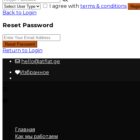
I agree with
terms & conditions
Regis
Back to Login
Reset Password
Reset Password
Return to Login
hello@atflat.ge
Избранное
Главная
Как мы работаем