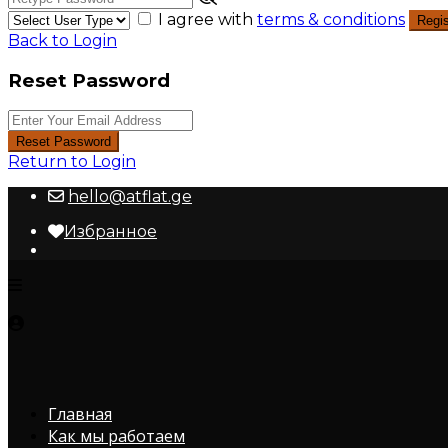
I agree with
terms & conditions
Regis
Back to Login
Reset Password
Reset Password
Return to Login
hello@atflat.ge
Избранное
Главная
Как мы работаем