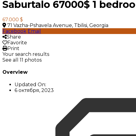
Saburtalo 67000$ 1 bedro
67.000 $
71 Vazha-Pshavela Avenue, Tbilisi, Georgia
Facebook
Email
Share
Favorite
Print
Your search results
See all 11 photos
Overview
Updated On:
6 октября, 2023