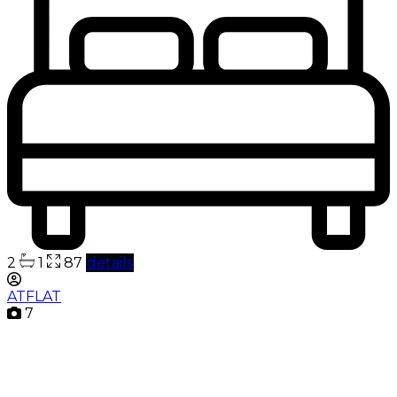
2
1
87
details
ATFLAT
7