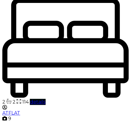
2
2
114
details
ATFLAT
9