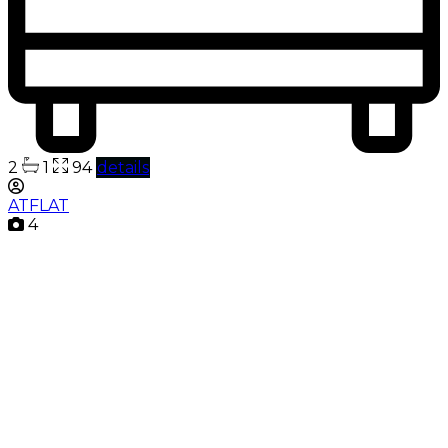
2
1
94
details
ATFLAT
4