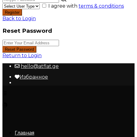
I agree with
terms & conditions
Register
Back to Login
Reset Password
Reset Password
Return to Login
hello@atflat.ge
Избранное
Главная