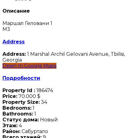
Описание
Маршал Геловани 1
М3
Address
Address:
1 Marshal Archil Gelovani Avenue, Tbilisi,
Georgia
Open In Google Maps
Подробности
Property Id :
186474
Price:
70.000 $
Property Size:
34
Bedrooms:
1
Bathrooms:
1
Статус дома:
Новый
Этаж:
4
Район:
Сабуртало
Всего этажей:
9