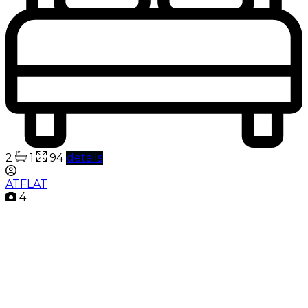
2
1
94
details
ATFLAT
4