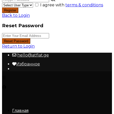
I agree with
terms & conditions
Register
Back to Login
Reset Password
Reset Password
Return to Login
hello@atflat.ge
Избранное
Главная