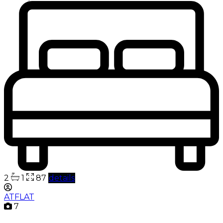
2
1
87
details
ATFLAT
7