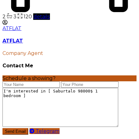
2
3
120
details
ATFLAT
ATFLAT
Company Agent
Contact Me
Schedule a showing?
Telegram