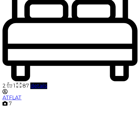
2
1
87
details
ATFLAT
7