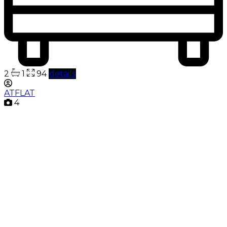
2
1
94
details
ATFLAT
4