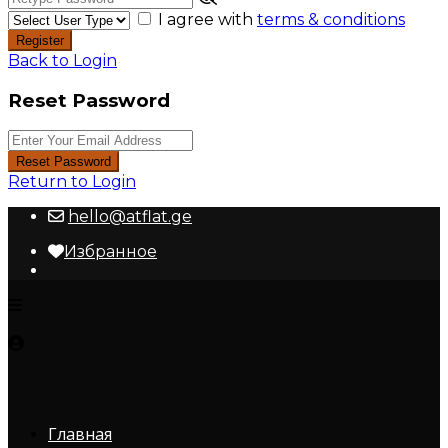
I agree with
terms & conditions
Register
Back to Login
Reset Password
Reset Password
Return to Login
hello@atflat.ge
Избранное
Главная