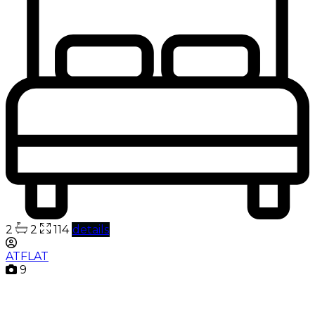
2
2
114
details
ATFLAT
9