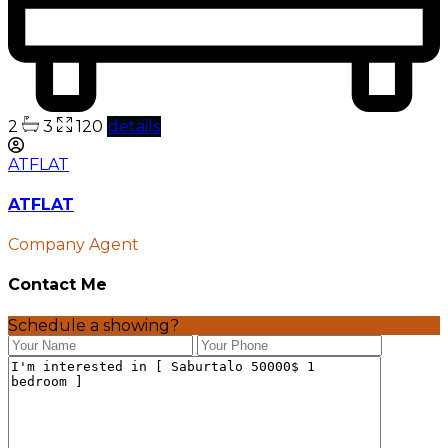
2
3
120
details
ATFLAT
ATFLAT
Company Agent
Contact Me
Schedule a showing?