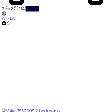
2
2
114
details
ATFLAT
9