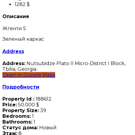
1282 $
Описание
Жгенти 5
Зеленый каркас
Address
Address:
Nutsubidze Plato II Micro-District I Block,
Tbilisi, Georgia
Open In Google Maps
Подробности
Property Id :
188612
Price:
50.000 $
Property Size:
39
Bedrooms:
1
Bathrooms:
1
Статус дома:
Новый
Этаж:
8