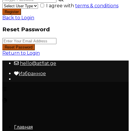
I agree with
terms & conditions
Register
Back to Login
Reset Password
Reset Password
Return to Login
hello@atflat.ge
Избранное
Главная