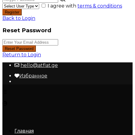
I agree with
terms & conditions
Register
Back to Login
Reset Password
Reset Password
Return to Login
hello@atflat.ge
Избранное
Главная