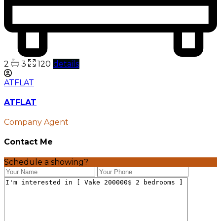
2
3
120
details
ATFLAT
ATFLAT
Company Agent
Contact Me
Schedule a showing?