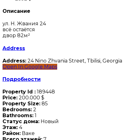
Описание
ул. Н. Жвания 24
всё остаётся
двор 82м²
Address
Address:
24 Nino Zhvania Street, Tbilisi, Georgia
Open In Google Maps
Подробности
Property Id :
189448
Price:
200.000 $
Property Size:
85
Bedrooms:
2
Bathrooms:
1
Статус дома:
Новый
Этаж:
4
Район:
Ваке
Всего этажей:
7