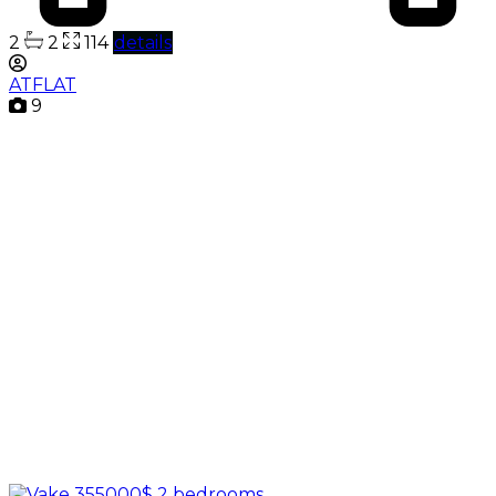
2
2
114
details
ATFLAT
9