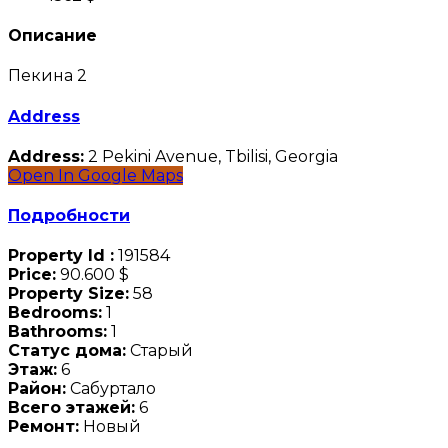
Описание
Пекина 2
Address
Address:
2 Pekini Avenue, Tbilisi, Georgia
Open In Google Maps
Подробности
Property Id :
191584
Price:
90.600 $
Property Size:
58
Bedrooms:
1
Bathrooms:
1
Статус дома:
Старый
Этаж:
6
Район:
Сабуртало
Всего этажей:
6
Ремонт:
Новый