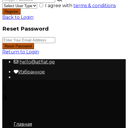
I agree with
terms & conditions
Register
Back to Login
Reset Password
Reset Password
Return to Login
hello@atflat.ge
Избранное
Главная