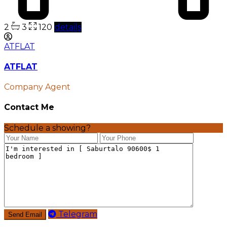
2
3
120
details
ATFLAT
ATFLAT
Company Agent
Contact Me
Schedule a showing?
Telegram