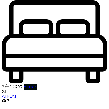
2
1
87
details
ATFLAT
7