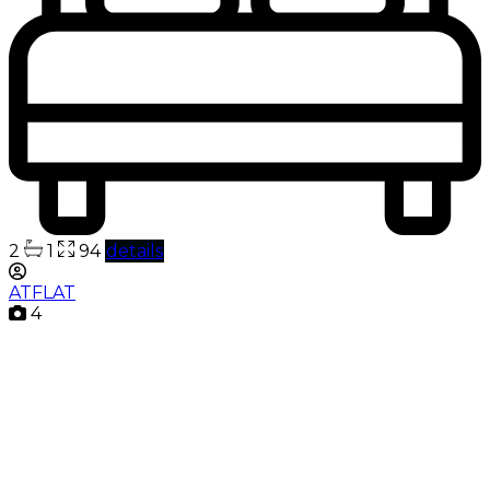
2
1
94
details
ATFLAT
4