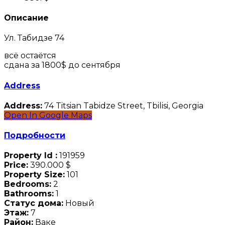
Описание
Ул. Табидзе 74
всё остаётся
сдана за 1800$ до сентября
Address
Address:
74 Titsian Tabidze Street, Tbilisi, Georgia
Open In Google Maps
Подробности
Property Id :
191959
Price:
390.000 $
Property Size:
101
Bedrooms:
2
Bathrooms:
1
Статус дома:
Новый
Этаж:
7
Район:
Ваке