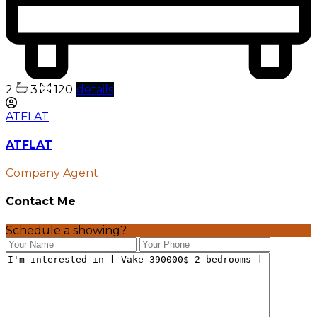
2
3
120
details
ATFLAT
ATFLAT
Company Agent
Contact Me
Schedule a showing?