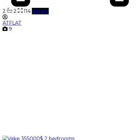
2
2
114
details
ATFLAT
9