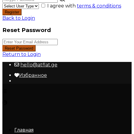
I agree with
terms & conditions
Register
Back to Login
Reset Password
Reset Password
Return to Login
hello@atflat.ge
Избранное
Главная