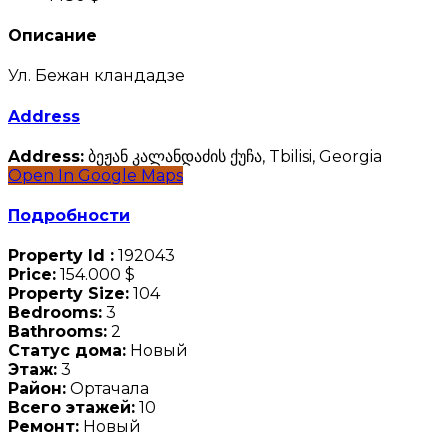
Описание
Ул. Бежан кландадзе
Address
Address:
ბეჟან კალანდაძის ქუჩა, Tbilisi, Georgia
Open In Google Maps
Подробности
Property Id :
192043
Price:
154.000 $
Property Size:
104
Bedrooms:
3
Bathrooms:
2
Статус дома:
Новый
Этаж:
3
Район:
Ортачала
Всего этажей:
10
Ремонт:
Новый