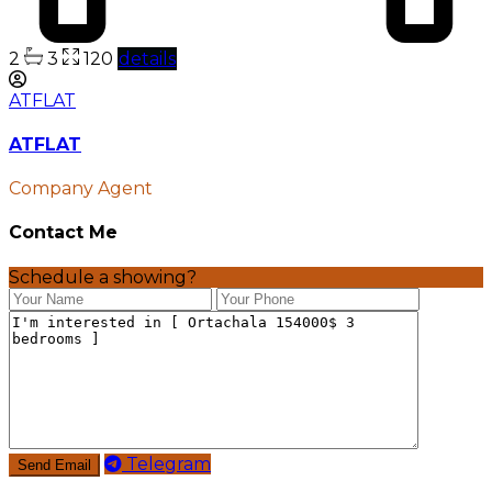
2
3
120
details
ATFLAT
ATFLAT
Company Agent
Contact Me
Schedule a showing?
Telegram