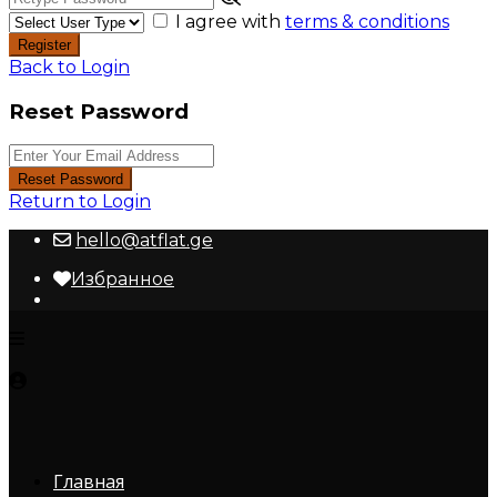
I agree with
terms & conditions
Register
Back to Login
Reset Password
Reset Password
Return to Login
hello@atflat.ge
Избранное
Главная