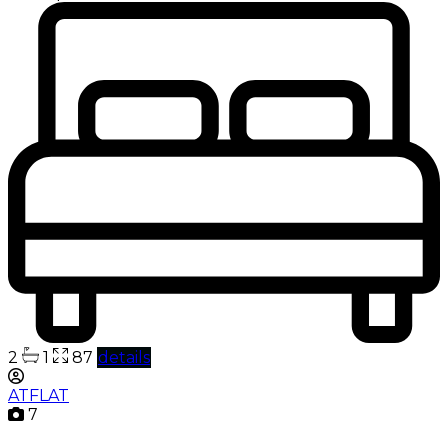
2
1
87
details
ATFLAT
7