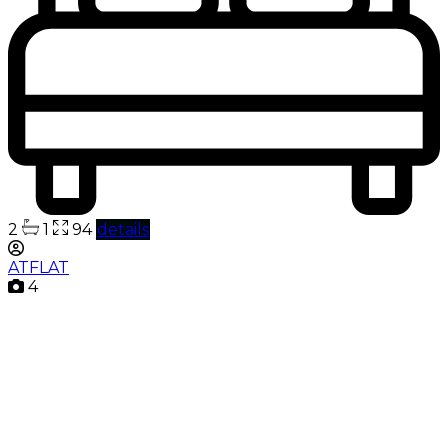
2
1
94
details
ATFLAT
4