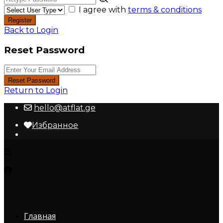
I agree with
terms & conditions
Register
Back to Login
Reset Password
Reset Password
Return to Login
hello@atflat.ge
Избранное
Главная