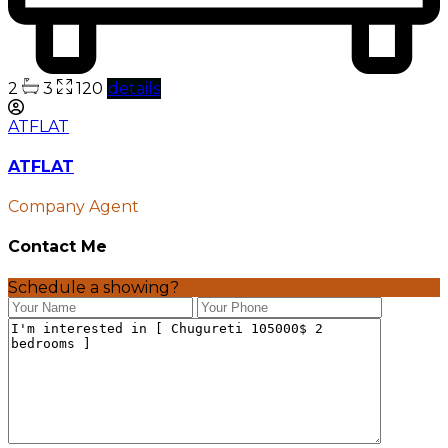
2
3
120
details
ATFLAT
ATFLAT
Company Agent
Contact Me
Schedule a showing?