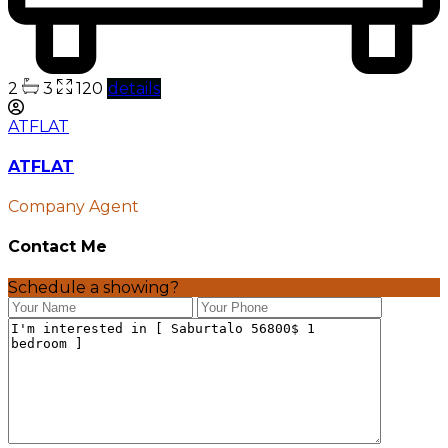
2
3
120
details
ATFLAT
ATFLAT
Company Agent
Contact Me
Schedule a showing?