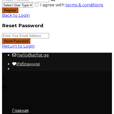
I agree with
terms & conditions
Register
Back to Login
Reset Password
Reset Password
Return to Login
hello@atflat.ge
Избранное
Главная