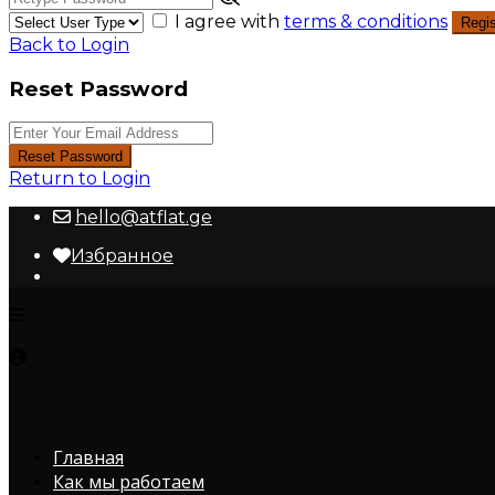
I agree with
terms & conditions
Regis
Back to Login
Reset Password
Reset Password
Return to Login
hello@atflat.ge
Избранное
Главная
Как мы работаем