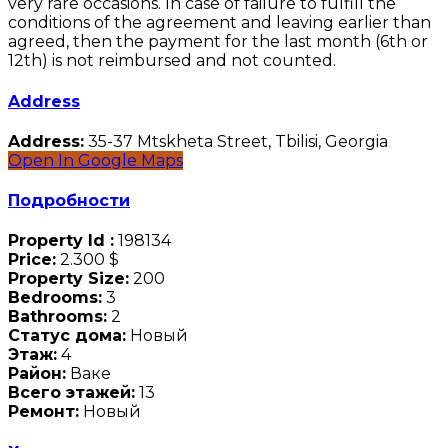
very rare occasions. In case of failure to fulfill the
conditions of the agreement and leaving earlier than
agreed, then the payment for the last month (6th or
12th) is not reimbursed and not counted.
Address
Address:
35-37 Mtskheta Street, Tbilisi, Georgia
Open In Google Maps
Подробности
Property Id :
198134
Price:
2.300 $
Property Size:
200
Bedrooms:
3
Bathrooms:
2
Статус дома:
Новый
Этаж:
4
Район:
Ваке
Всего этажей:
13
Ремонт:
Новый