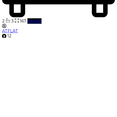
2
3
167
details
ATFLAT
12