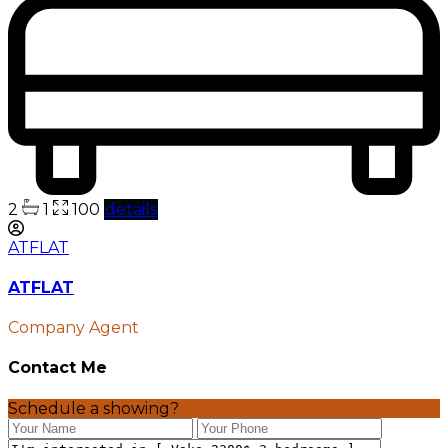
2
1
100
details
ATFLAT
ATFLAT
Company Agent
Contact Me
Schedule a showing?