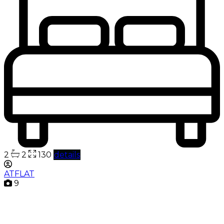
2
2
130
details
ATFLAT
9