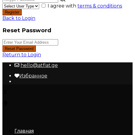
I agree with
terms & conditions
Register
Back to Login
Reset Password
Reset Password
Return to Login
hello@atflat.ge
Избранное
Главная