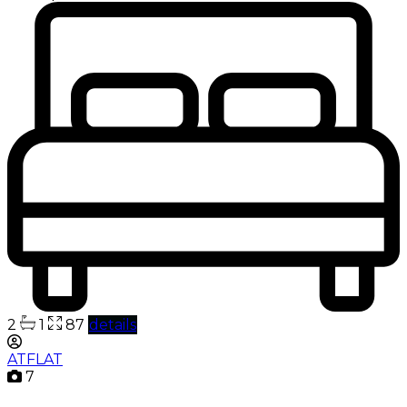
2
1
87
details
ATFLAT
7