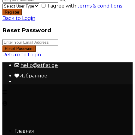
I agree with
terms & conditions
Register
Back to Login
Reset Password
Reset Password
Return to Login
hello@atflat.ge
Избранное
Главная