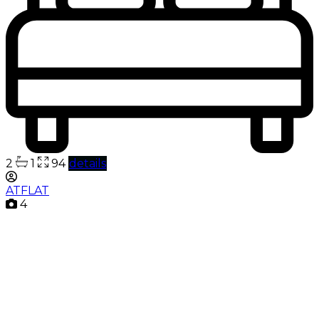
2
1
94
details
ATFLAT
4