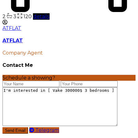
2
3
120
details
ATFLAT
ATFLAT
Company Agent
Contact Me
Schedule a showing?
Telegram