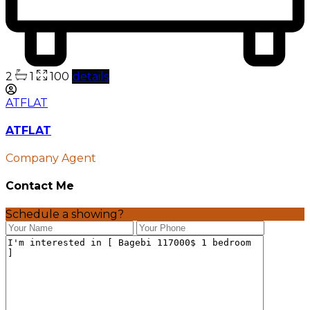
2
1
100
details
ATFLAT
ATFLAT
Company Agent
Contact Me
Schedule a showing?