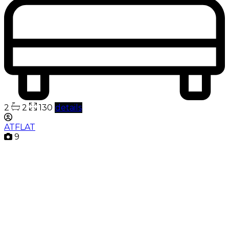
2
2
130
details
ATFLAT
9