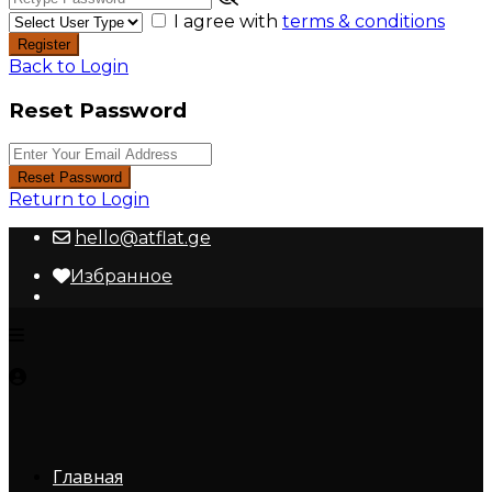
I agree with
terms & conditions
Register
Back to Login
Reset Password
Reset Password
Return to Login
hello@atflat.ge
Избранное
Главная