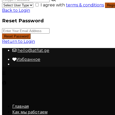
I agree with
terms & conditions
Regis
Back to Login
Reset Password
Reset Password
Return to Login
hello@atflat.ge
Избранное
Главная
Как мы работаем