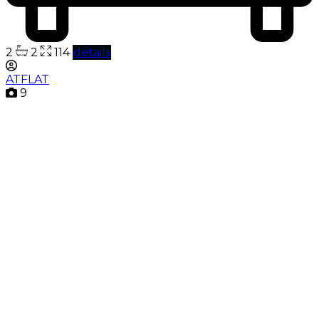
2
2
114
details
ATFLAT
9