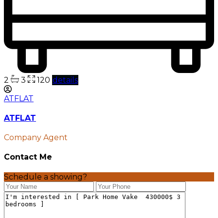
2
3
120
details
ATFLAT
ATFLAT
Company Agent
Contact Me
Schedule a showing?