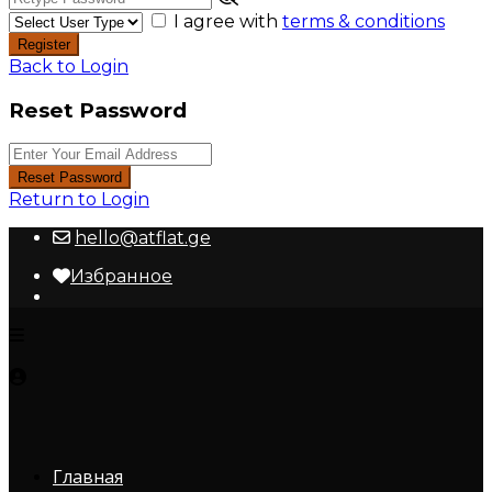
I agree with
terms & conditions
Register
Back to Login
Reset Password
Reset Password
Return to Login
hello@atflat.ge
Избранное
Главная