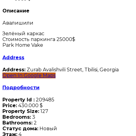
Описание
Авалишили
Зелёный каркас
Стоимость паркинга 25000$
Park Home Vake
Address
Address:
Zurab Avalishvili Street, Tbilisi, Georgia
Open In Google Maps
Подробности
Property Id :
209485
Price:
430.000 $
Property Size:
127
Bedrooms:
3
Bathrooms:
2
Статус дома:
Новый
Этаж:
4