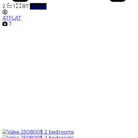
2
1
87
details
ATFLAT
7