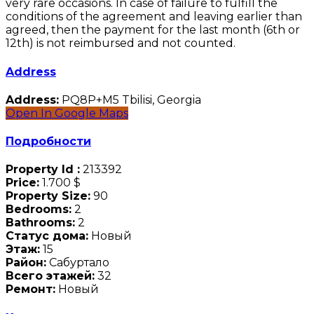
very rare occasions. In case of failure to fulfill the
conditions of the agreement and leaving earlier than
agreed, then the payment for the last month (6th or
12th) is not reimbursed and not counted.
Address
Address:
PQ8P+M5 Tbilisi, Georgia
Open In Google Maps
Подробности
Property Id :
213392
Price:
1.700 $
Property Size:
90
Bedrooms:
2
Bathrooms:
2
Статус дома:
Новый
Этаж:
15
Район:
Сабуртало
Всего этажей:
32
Ремонт:
Новый