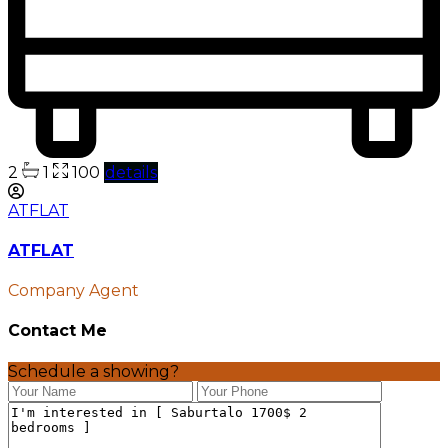
2
1
100
details
ATFLAT
ATFLAT
Company Agent
Contact Me
Schedule a showing?