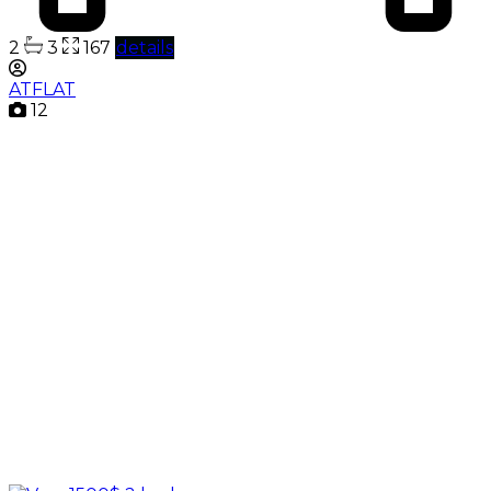
2
3
167
details
ATFLAT
12