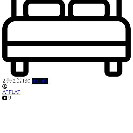
2
2
130
details
ATFLAT
9