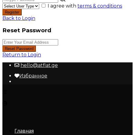
I agree with
terms & conditions
Register
Back to Login
Reset Password
Reset Password
Return to Login
hello@atflat.ge
Избранное
Главная