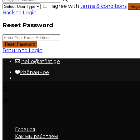
I agree with
terms & conditions
Regis
Back to Login
Reset Password
Reset Password
Return to Login
hello@atflat.ge
Избранное
Главная
Как мы работаем