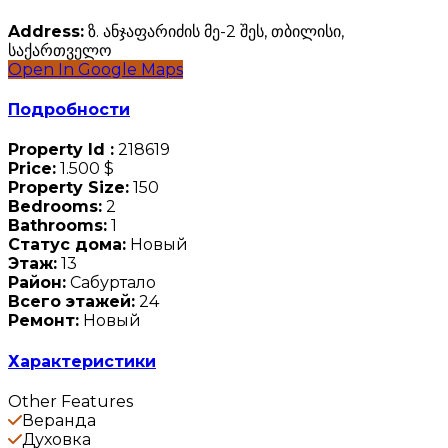
Address:
ზ. ანჯაფარიძის მე-2 შეს, თბილისი,
საქართველო
Open In Google Maps
Подробности
Property Id :
218619
Price:
1.500 $
Property Size:
150
Bedrooms:
2
Bathrooms:
1
Статус дома:
Новый
Этаж:
13
Район:
Сабуртало
Всего этажей:
24
Ремонт:
Новый
Характеристики
Other Features
Веранда
Духовка