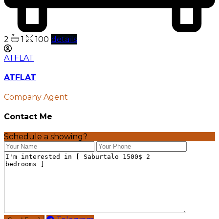
2
1
100
details
ATFLAT
ATFLAT
Company Agent
Contact Me
Schedule a showing?