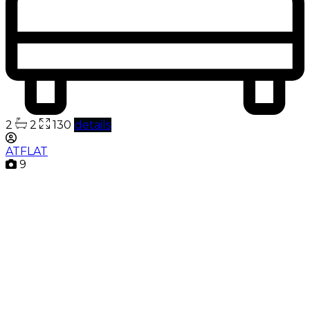
2
2
130
details
ATFLAT
9