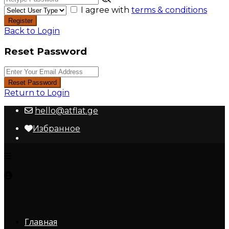
I agree with
terms & conditions
Register
Back to Login
Reset Password
Reset Password
Return to Login
hello@atflat.ge
Избранное
Главная