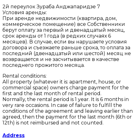
2й переулок Зураба Анджапаридзе 7
Условия аренды:
При аренде недвижимости (квартира, дом,
коммерческое помещение) все Собственники
берут оплату за первый и двенадцатый месяц,
срок аренды от 1 года (в редких случаях 6
месяцев). В случае, если вы нарушаете условия
договора и съезжаете раньше срока, то оплата за
последний (двенадцатый или шестой) месяц не
возвращается и не засчитывается в качестве
последнего прожитого месяца.
Rental conditions:
All property (whatever it is: apartment, house, or
commercial space) owners charge payment for the
first and the last month of rental period.
Normally, the rental period is 1 year. It is 6 months in
very rare occasions. In case of failure to fulfill the
conditions of the agreement and leaving earlier than
agreed, then the payment for the last month (6th or
12th) is not reimbursed and not counted.
Address