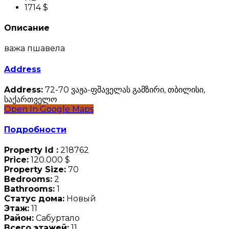
1714 $
Описание
важа пшавела
Address
Address:
72-70 ვაჟა-ფშაველას გამზირი, თბილისი,
საქართველო
Open In Google Maps
Подробности
Property Id :
218762
Price:
120.000 $
Property Size:
70
Bedrooms:
2
Bathrooms:
1
Статус дома:
Новый
Этаж:
11
Район:
Сабуртало
Всего этажей:
11