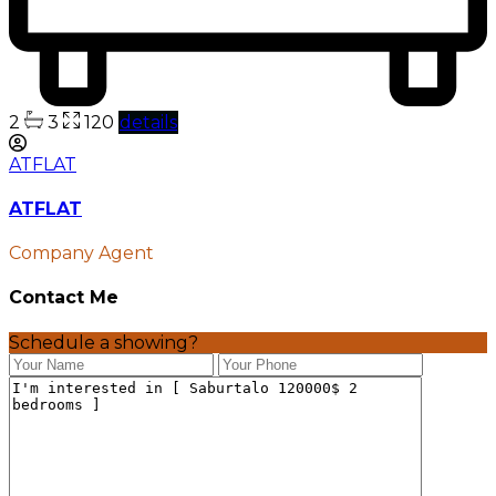
2
3
120
details
ATFLAT
ATFLAT
Company Agent
Contact Me
Schedule a showing?