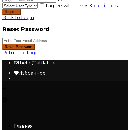
I agree with
terms & conditions
Register
Back to Login
Reset Password
Reset Password
Return to Login
hello@atflat.ge
Избранное
Главная