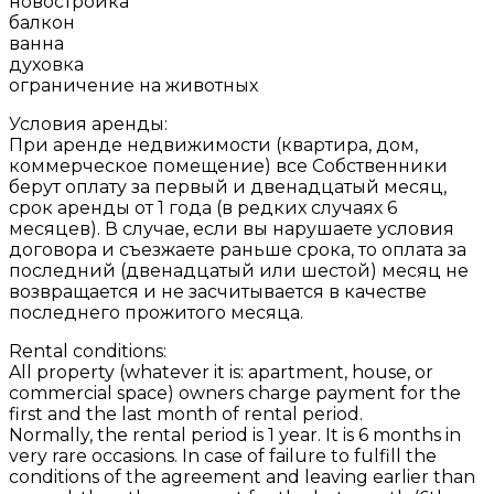
новостройка
балкон
ванна
духовка
ограничение на животных
Условия аренды:
При аренде недвижимости (квартира, дом,
коммерческое помещение) все Собственники
берут оплату за первый и двенадцатый месяц,
срок аренды от 1 года (в редких случаях 6
месяцев). В случае, если вы нарушаете условия
договора и съезжаете раньше срока, то оплата за
последний (двенадцатый или шестой) месяц не
возвращается и не засчитывается в качестве
последнего прожитого месяца.
Rental conditions:
All property (whatever it is: apartment, house, or
commercial space) owners charge payment for the
first and the last month of rental period.
Normally, the rental period is 1 year. It is 6 months in
very rare occasions. In case of failure to fulfill the
conditions of the agreement and leaving earlier than