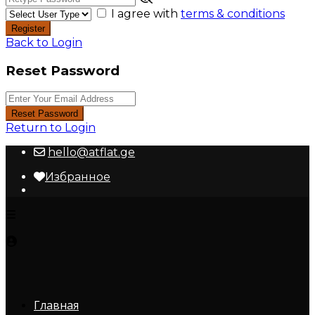
I agree with
terms & conditions
Register
Back to Login
Reset Password
Reset Password
Return to Login
hello@atflat.ge
Избранное
Главная