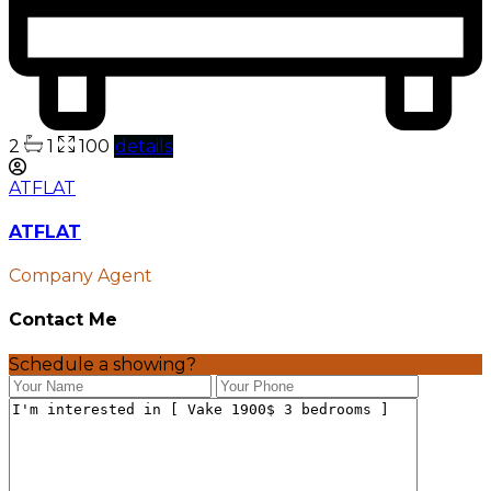
2
1
100
details
ATFLAT
ATFLAT
Company Agent
Contact Me
Schedule a showing?