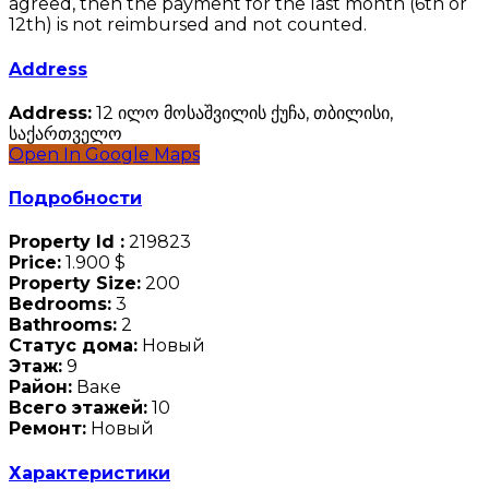
agreed, then the payment for the last month (6th or
12th) is not reimbursed and not counted.
Address
Address:
12 ილო მოსაშვილის ქუჩა, თბილისი,
საქართველო
Open In Google Maps
Подробности
Property Id :
219823
Price:
1.900 $
Property Size:
200
Bedrooms:
3
Bathrooms:
2
Статус дома:
Новый
Этаж:
9
Район:
Ваке
Всего этажей:
10
Ремонт:
Новый
Характеристики