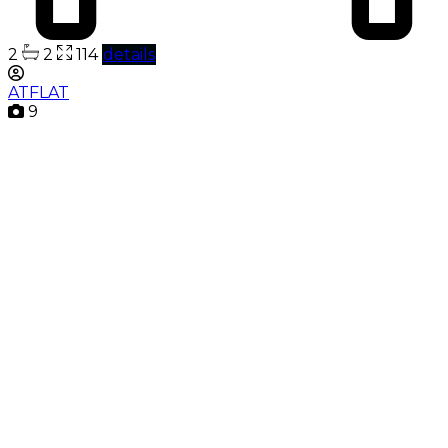
2
2
114
details
ATFLAT
9