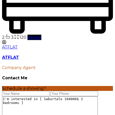
2
3
120
details
ATFLAT
ATFLAT
Company Agent
Contact Me
Schedule a showing?