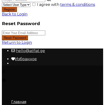
I agree with
terms & conditions
Register
Back to Login
Reset Password
Reset Password
Return to Login
hello@atflat.ge
Избранное
Главная