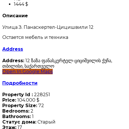
1444 $
Описание
Улица З. Панаскертел-Цицишвили 12
Остается мебель и техника
Address
Address:
12 ზაზა ფანასკერტელ-ციციშვილის ქუჩა,
თბილისი, საქართველო
Open In Google Maps
Подробности
Property Id :
228251
Price:
104.000 $
Property Size:
72
Bedrooms:
2
Bathrooms:
1
Статус дома:
Старый
Этаж:
17