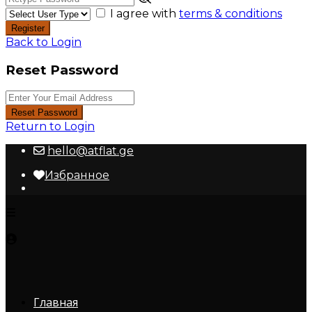
I agree with
terms & conditions
Register
Back to Login
Reset Password
Reset Password
Return to Login
hello@atflat.ge
Избранное
Главная