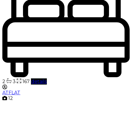
2
3
167
details
ATFLAT
12