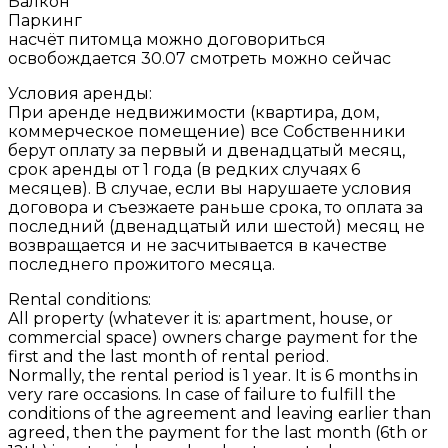
Балкон
Паркинг
насчёт питомца можно договориться
освобождается 30.07 смотреть можно сейчас
Условия аренды:
При аренде недвижимости (квартира, дом,
коммерческое помещение) все Собственники
берут оплату за первый и двенадцатый месяц,
срок аренды от 1 года (в редких случаях 6
месяцев). В случае, если вы нарушаете условия
договора и съезжаете раньше срока, то оплата за
последний (двенадцатый или шестой) месяц не
возвращается и не засчитывается в качестве
последнего прожитого месяца.
Rental conditions:
All property (whatever it is: apartment, house, or
commercial space) owners charge payment for the
first and the last month of rental period.
Normally, the rental period is 1 year. It is 6 months in
very rare occasions. In case of failure to fulfill the
conditions of the agreement and leaving earlier than
agreed, then the payment for the last month (6th or