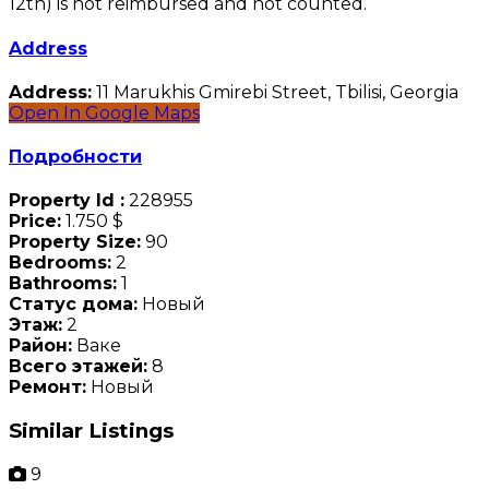
12th) is not reimbursed and not counted.
Address
Address:
11 Marukhis Gmirebi Street, Tbilisi, Georgia
Open In Google Maps
Подробности
Property Id :
228955
Price:
1.750 $
Property Size:
90
Bedrooms:
2
Bathrooms:
1
Статус дома:
Новый
Этаж:
2
Район:
Ваке
Всего этажей:
8
Ремонт:
Новый
Similar Listings
9