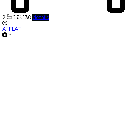
2
2
130
details
ATFLAT
9