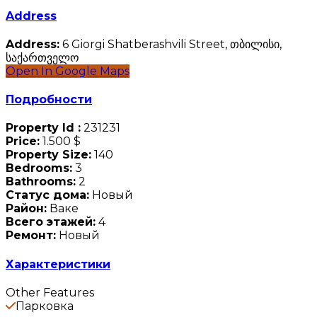
Address
Address:
6 Giorgi Shatberashvili Street, თბილისი,
საქართველო
Open In Google Maps
Подробности
Property Id :
231231
Price:
1.500 $
Property Size:
140
Bedrooms:
3
Bathrooms:
2
Статус дома:
Новый
Район:
Ваке
Всего этажей:
4
Ремонт:
Новый
Характеристики
Other Features
Парковка