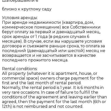
Шатберашвили 6
близко к круглому саду
Условия аренды:
При аренде недвижимости (квартира, дом,
коммерческое помещение) все Собственники
берут оплату за первый и двенадцатый месяц,
срок аренды от 1 года (в редких случаях 6
месяцев). В случае, если вы нарушаете условия
договора и съезжаете раньше срока, то оплата за
последний (двенадцатый или шестой) месяц не
возвращается и не засчитывается в качестве
последнего прожитого месяца.
Rental conditions:
All property (whatever it is: apartment, house, or
commercial space) owners charge payment for the
first and the last month of rental period.
Normally, the rental period is 1 year. It is 6 months in
very rare occasions. In case of failure to fulfill the
conditions of the agreement and leaving earlier than
agreed, then the payment for the last month (6th or
12th) is not reimbursed and not counted.