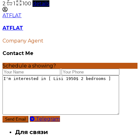
2
1
100
details
ATFLAT
ATFLAT
Company Agent
Contact Me
Schedule a showing?
Telegram
Для связи