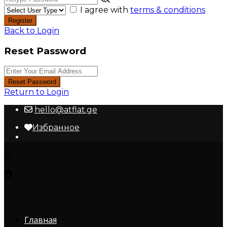
I agree with
terms & conditions
Register
Back to Login
Reset Password
Reset Password
Return to Login
hello@atflat.ge
Избранное
Главная