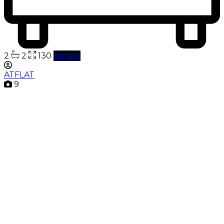
2
2
130
details
ATFLAT
9