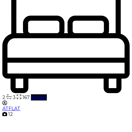
2
3
167
details
ATFLAT
12