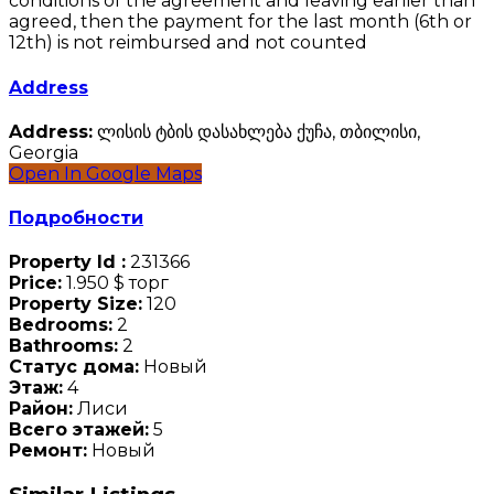
conditions of the agreement and leaving earlier than
agreed, then the payment for the last month (6th or
12th) is not reimbursed and not counted
Address
Address:
ლისის ტბის დასახლება ქუჩა, თბილისი,
Georgia
Open In Google Maps
Подробности
Property Id :
231366
Price:
1.950 $
торг
Property Size:
120
Bedrooms:
2
Bathrooms:
2
Статус дома:
Новый
Этаж:
4
Район:
Лиси
Всего этажей:
5
Ремонт:
Новый