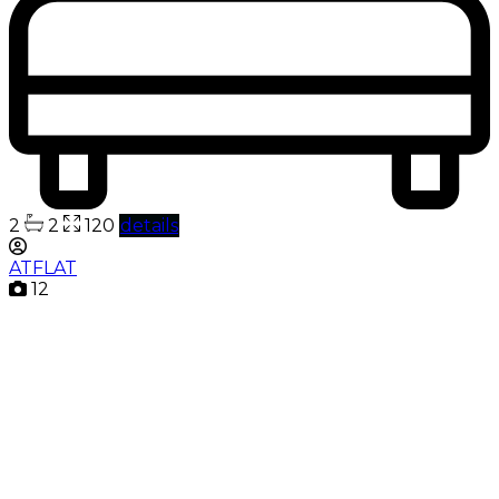
2
2
120
details
ATFLAT
12