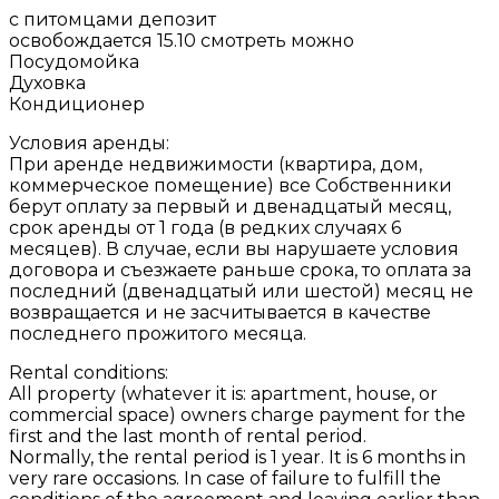
с питомцами депозит
освобождается 15.10 смотреть можно
Посудомойка
Духовка
Кондиционер
Условия аренды:
При аренде недвижимости (квартира, дом,
коммерческое помещение) все Собственники
берут оплату за первый и двенадцатый месяц,
срок аренды от 1 года (в редких случаях 6
месяцев). В случае, если вы нарушаете условия
договора и съезжаете раньше срока, то оплата за
последний (двенадцатый или шестой) месяц не
возвращается и не засчитывается в качестве
последнего прожитого месяца.
Rental conditions:
All property (whatever it is: apartment, house, or
commercial space) owners charge payment for the
first and the last month of rental period.
Normally, the rental period is 1 year. It is 6 months in
very rare occasions. In case of failure to fulfill the