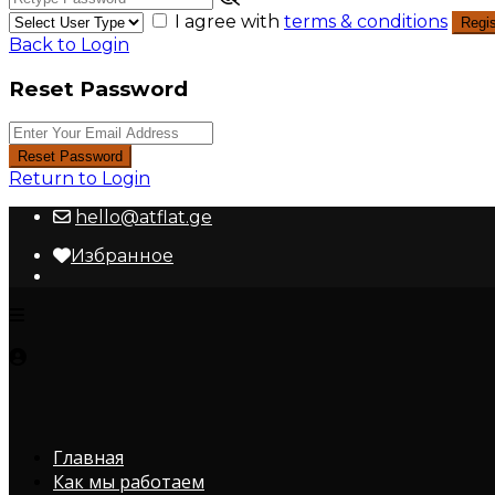
I agree with
terms & conditions
Regis
Back to Login
Reset Password
Reset Password
Return to Login
hello@atflat.ge
Избранное
Главная
Как мы работаем