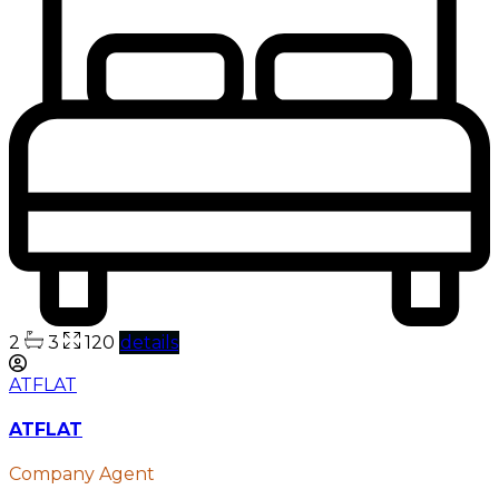
2
3
120
details
ATFLAT
ATFLAT
Company Agent