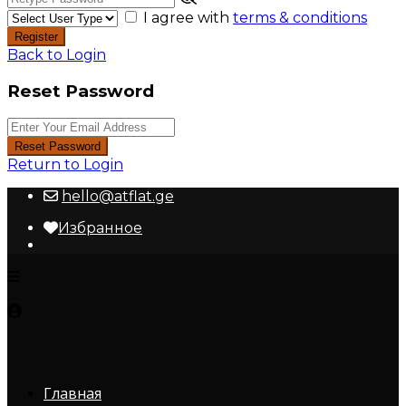
I agree with
terms & conditions
Register
Back to Login
Reset Password
Reset Password
Return to Login
hello@atflat.ge
Избранное
Главная