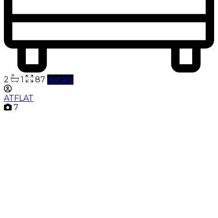
2
1
87
details
ATFLAT
7