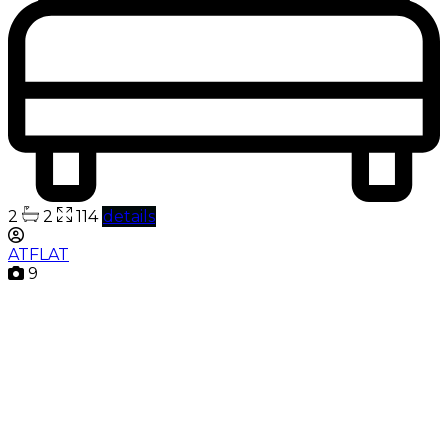
2
2
114
details
ATFLAT
9