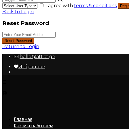
I agree with
terms & conditions
Regis
Back to Login
Reset Password
Reset Password
Return to Login
hello@atflat.ge
Избранное
Главная
Как мы работаем